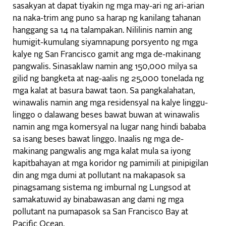
sasakyan at dapat tiyakin ng mga may-ari ng ari-arian
na naka-trim ang puno sa harap ng kanilang tahanan
hanggang sa 14 na talampakan. Nililinis namin ang
humigit-kumulang siyamnapung porsyento ng mga
kalye ng San Francisco gamit ang mga de-makinang
pangwalis. Sinasaklaw namin ang 150,000 milya sa
gilid ng bangketa at nag-aalis ng 25,000 tonelada ng
mga kalat at basura bawat taon. Sa pangkalahatan,
winawalis namin ang mga residensyal na kalye linggu-
linggo o dalawang beses bawat buwan at winawalis
namin ang mga komersyal na lugar nang hindi bababa
sa isang beses bawat linggo. Inaalis ng mga de-
makinang pangwalis ang mga kalat mula sa iyong
kapitbahayan at mga koridor ng pamimili at pinipigilan
din ang mga dumi at pollutant na makapasok sa
pinagsamang sistema ng imburnal ng Lungsod at
samakatuwid ay binabawasan ang dami ng mga
pollutant na pumapasok sa San Francisco Bay at
Pacific Ocean.