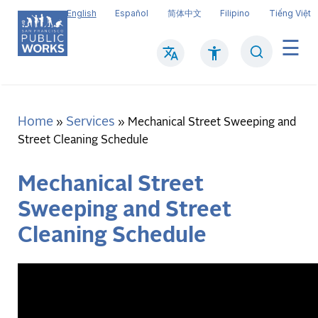
Skip
English
Español
简体中文
Filipino
Tiếng Việt
to
main
Search
Mai
content
navi
Home
Services
Breadcrumb
Mechanical Street Sweeping and
Street Cleaning Schedule
Mechanical Street
Sweeping and Street
Cleaning Schedule