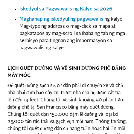
Iskedyul sa Pagwawalis ng Kalye sa 2026
Maghanap ng iskedyul ng pagwawalis
ng kalye
Mag-type ng address o mag-click sa mapa at
pagkatapos ay mag-scroll sa ibaba ng tab ng mga
serbisyo para tingnan ang impormasyon sa
pagwawalis ng kalye.
LỊCH QUÉT ĐƯỜNG VÀ VỆ SINH ĐƯỜNG PHỐ BẰNG
MÁY MÓC
Để quét đường sạch sẽ, cư dân phải di chuyển xe và chủ
nhà phải đảm bảo cây cối trước nhà của họ được cắt tỉa
lên đến 14 feet. Chúng tôi vệ sinh khoảng 90 phần trăm
đường phố tại San Francisco bằng máy quét đường.
Chúng tôi quét dọn 150,000 dặm lề đường và loại bỏ
25,000 tấn rác thải và gạch vụn mỗi năm. Thông thường,
chúng tôi quét đường dân cư hàng tuần hoặc hai lần mỗi