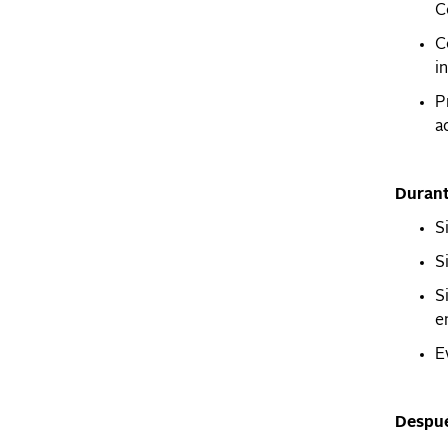
C
C
i
P
a
​Duran
S
S
S
e
E
Despué