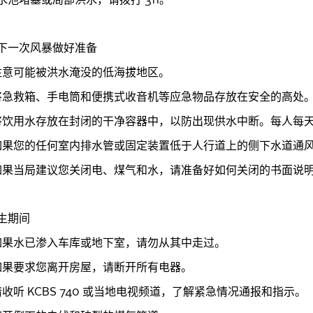
311
下一次风暴做好准备
注意可能被洪水淹没的低海拔地区。
将急救箱、手电筒和便携式收音机等应急物品存放在安全的高处
将饮用水存放在封闭的干净容器中，以防出现供水中断。每人每
如果您的任何室内排水管或固定装置低于人行道上的侧下水道通
如果当局建议您关闭电、煤气和水，请准备好如何关闭的书面说
生期间
如果水已渗入车库或地下室，请勿从其中走过。
如果要求您离开房屋，请断开所有电器。
请收听
或当地电视频道，了解紧急情况通报和指示。
KCBS 740