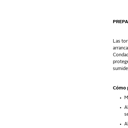
PREPA
Las tor
arranca
Condado
protege
sumider
Cómo p
M
A
s
A