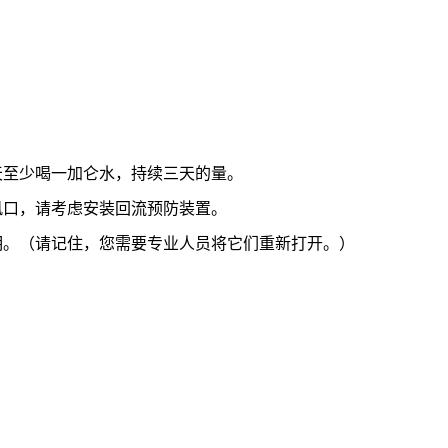
。
天至少喝一加仑水，持续三天的量。
风口，请考虑安装回流预防装置。
明。（请记住，您需要专业人员将它们重新打开。）