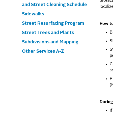
protect
and Street Cleaning Schedule
localize
Sidewalks
Street Resurfacing Program
How to
Street Trees and Plants
B
S
Subdivisions and Mapping
S
Other Services A-Z
p
C
s
P
(
​Durin
I