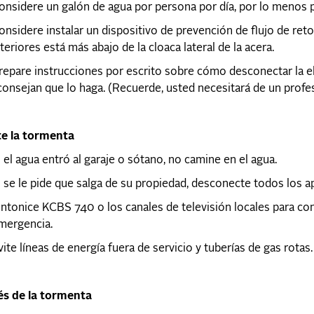
onsidere un galón de agua por persona por día, por lo menos pa
onsidere instalar un dispositivo de prevención de flujo de ret
nteriores está más abajo de la cloaca lateral de la acera.
repare instrucciones por escrito sobre cómo desconectar la elec
consejan que lo haga. (Recuerde, usted necesitará de un profe
te la tormenta
i el agua entró al garaje o sótano, no camine en el agua.
i se le pide que salga de su propiedad, desconecte todos los ap
intonice KCBS 740 o los canales de televisión locales para con
mergencia.
vite líneas de energía fuera de servicio y tuberías de gas rotas.
s de la tormenta