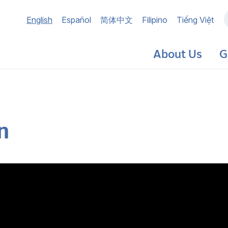
Main
English
Español
简体中文
Filipino
Tiếng Việt
navigation
About Us
G
n