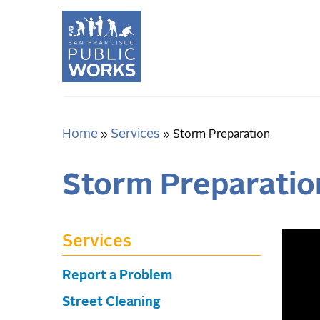
Skip
to
main
content
Home
Services
Breadcrumb
Storm Preparation
Storm Preparatio
Services
Report a Problem
Street Cleaning