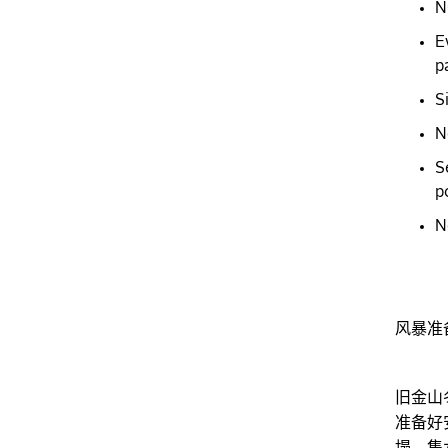
N
E
p
S
N
S
p
N
风暴准
旧金山
准备好
塌、集