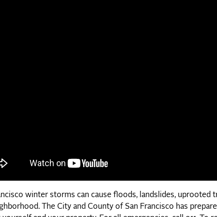
ncisco winter storms can cause floods, landslides, uprooted tr
ghborhood. The City and County of San Francisco has prepared 