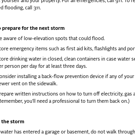
 yourself and your property. For all emergencies, call 911. To 
d flooding, call 311.
 prepare for the next storm
e aware of low-elevation spots that could flood.
tore emergency items such as first aid kits, flashlights and port
tore drinking water in closed, clean containers in case water s
er person per day for at least three days.
onsider installing a back-flow prevention device if any of your 
ewer vent on the sidewalk.
repare written instructions on how to turn off electricity, gas 
Remember, you'll need a professional to turn them back on.)
g the storm
f water has entered a garage or basement, do not walk through 