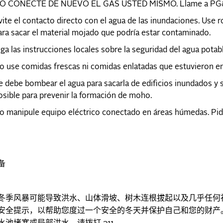
O CONECTE DE NUEVO EL GAS USTED MISMO. Llame a PG&
vite el contacto directo con el agua de las inundaciones. Use 
ara sacar el material mojado que podría estar contaminado.
iga las instrucciones locales sobre la seguridad del agua potabl
o use comidas frescas ni comidas enlatadas que estuvieron en 
e debe bombear el agua para sacarla de edificios inundados y 
osible para prevenir la formación de moho.
o manipule equipo eléctrico conectado en áreas húmedas. Pida
备
冬季风暴可能导致洪水、山体滑坡、树木连根拔起以及几乎任何
安全提示，以帮助您度过一个安全的冬天并保护自己和您的财产
水池堵塞或局部洪水，请拨打
。