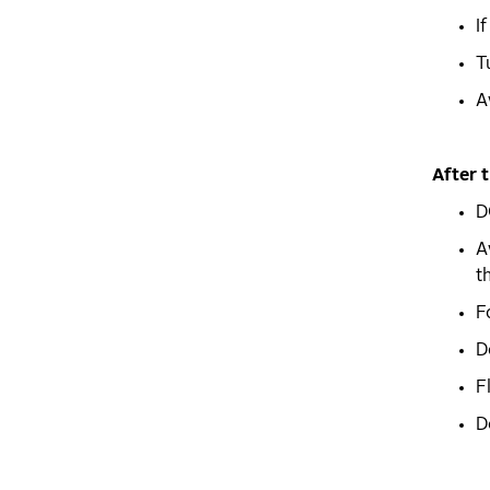
I
T
A
After 
D
A
t
F
D
F
D