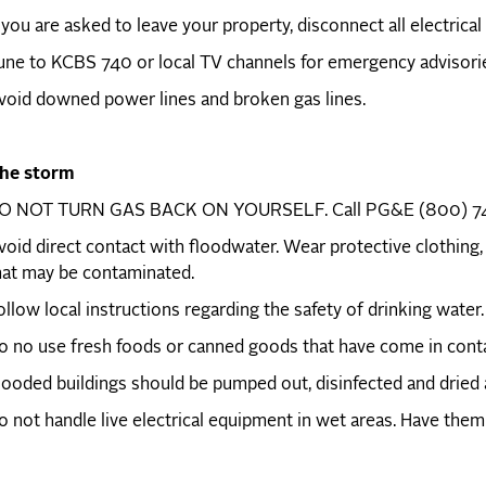
f you are asked to leave your property, disconnect all electrical
une to KCBS 740 or local TV channels for emergency advisorie
void downed power lines and broken gas lines.
the storm
O NOT TURN GAS BACK ON YOURSELF. Call PG&E (800) 7
void direct contact with floodwater. Wear protective clothing,
hat may be contaminated.
ollow local instructions regarding the safety of drinking water.
o no use fresh foods or canned goods that have come in conta
looded buildings should be pumped out, disinfected and dried a
o not handle live electrical equipment in wet areas. Have the