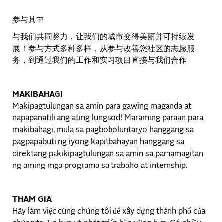
参与其中
与我们共同努力，让我们的城市变得美丽并可持续发
展！参与方式多种多样，从参与改善您社区的志愿服
务，到通过我们的工作和实习项目直接与我们合作
MAKIBAHAGI
Makipagtulungan sa amin para gawing maganda at
napapanatili ang ating lungsod! Maraming paraan para
makibahagi, mula sa pagboboluntaryo hanggang sa
pagpapabuti ng iyong kapitbahayan hanggang sa
direktang pakikipagtulungan sa amin sa pamamagitan
ng aming mga programa sa trabaho at internship.
THAM GIA
Hãy làm việc cùng chúng tôi để xây dựng thành phố của