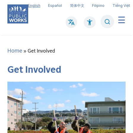
Skip
English
Español
简体中文
Filipino
Tiếng Việt
to
main
Search
Mai
content
navi
Home
Breadcrumb
Get Involved
Get Involved