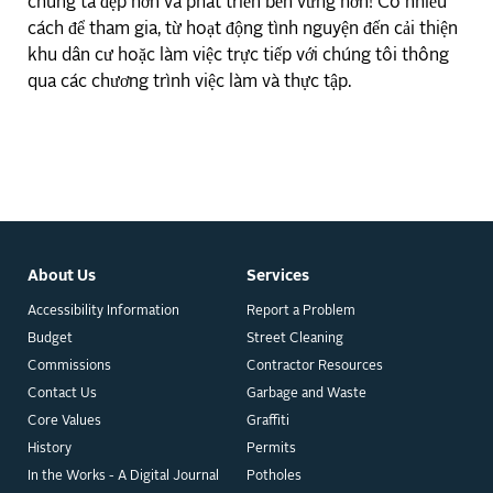
chúng ta đẹp hơn và phát triển bền vững hơn! Có nhiều
cách để tham gia, từ hoạt động tình nguyện đến cải thiện
khu dân cư hoặc làm việc trực tiếp với chúng tôi thông
qua các chương trình việc làm và thực tập.
About Us
Services
Accessibility Information
Report a Problem
Budget
Street Cleaning
Commissions
Contractor Resources
Contact Us
Garbage and Waste
Core Values
Graffiti
History
Permits
In the Works - A Digital Journal
Potholes