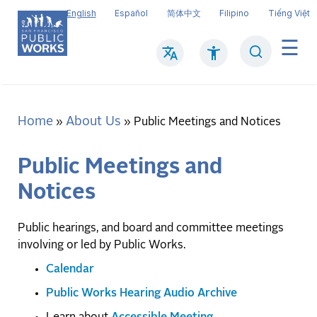
Skip
English
Español
简体中文
Filipino
Tiếng Việt
to
main
Search
Mai
content
navi
Home
About Us
Breadcrumb
Public Meetings and Notices
Public Meetings and
Notices
Public hearings, and board and committee meetings
involving or led by Public Works.
Calendar
Public Works Hearing Audio Archive