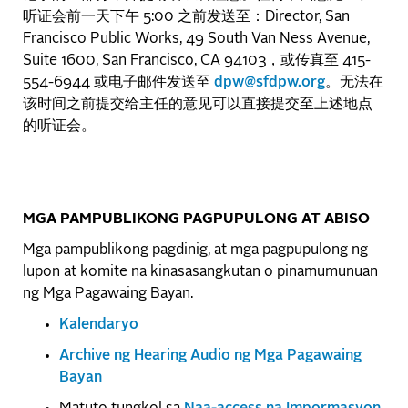
听证会前一天下午 5:00 之前发送至：Director, San
Francisco Public Works, 49 South Van Ness Avenue,
Suite 1600, San Francisco, CA 94103，或传真至 415-
554-6944 或电子邮件发送至
dpw@sfdpw.org
。无法在
该时间之前提交给主任的意见可以直接提交至上述地点
的听证会。
MGA PAMPUBLIKONG PAGPUPULONG AT ABISO
Mga pampublikong pagdinig, at mga pagpupulong ng
lupon at komite na kinasasangkutan o pinamumunuan
ng Mga Pagawaing Bayan.
Kalendaryo
Archive ng Hearing Audio ng Mga Pagawaing
Bayan