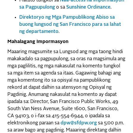
Matuto tungkol sa
Naa-access na Impormasyon
sa Pagpupulong
o sa
Sunshine Ordinance
.
Direktoryo ng Mga Pampublikong Abiso sa
buong lungsod ng San Francisco para sa lahat
ng departamento
.
Mahalagang Impormasyon
Maaaring magsumite sa Lungsod ang mga taong hindi
makakadalo sa pagpupulong, sa oras na magsimula ang
mga paglilitis, ng mga nakasulat na komento tungkol
sa mga item sa agenda sa itaas. Gagawing bahagi ang
mga komentong ito sa opisyal na pampublikong
rekord at dapat dalhin sa atensyon ng Opisyal ng
Pagdinig. Anumang nakasulat na komento ay dapat
ipadala sa: Director, San Francisco Public Works, 49
South Van Ness Avenue, Suite 1600, San Francisco,
CA 94103, o i-fax sa 415-554-6944, o ipadala sa
elektronikong paraan sa
dpw@sfdpw.org
sa 5:00 p.m.
sa araw bago ang pagdinig. Maaaring direktang dalhin